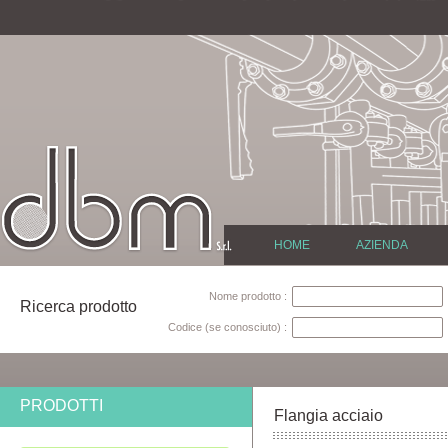
HOME
AZIENDA
Nome prodotto :
Ricerca prodotto
Codice (se conosciuto) :
PRODOTTI
Flangia acciaio