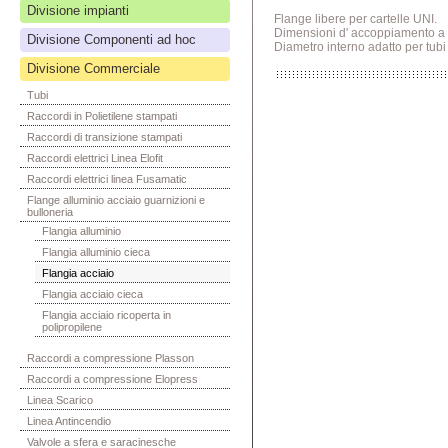
Divisione impianti
Flange libere per cartelle UNI.
Dimensioni d' accoppiamento a
Divisione Componenti ad hoc
Diametro interno adatto per tubi 
Divisione Commerciale
Tubi
Raccordi in Polietilene stampati
Raccordi di transizione stampati
Raccordi elettrici Linea Elofit
Raccordi elettrici linea Fusamatic
Flange alluminio acciaio guarnizioni e
bulloneria
Flangia alluminio
Flangia alluminio cieca
Flangia acciaio
Flangia acciaio cieca
Flangia acciaio ricoperta in
polipropilene
Raccordi a compressione Plasson
Raccordi a compressione Elopress
Linea Scarico
Linea Antincendio
Valvole a sfera e saracinesche