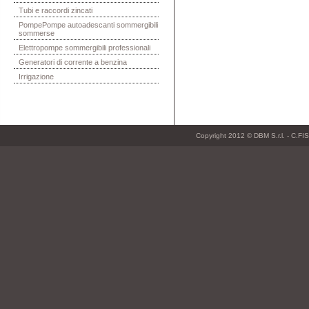
Tubi e raccordi zincati
PompePompe autoadescanti sommergibili
sommerse
Elettropompe sommergibili professionali
Generatori di corrente a benzina
Irrigazione
Copyright 2012 © DBM S.r.l. - C.