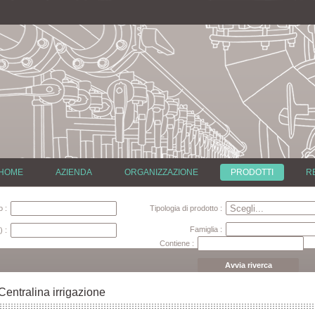
HOME
AZIENDA
ORGANIZZAZIONE
PRODOTTI
R
 :
Tipologia di prodotto :
Famiglia :
) :
Contiene :
Avvia riverca
Centralina irrigazione