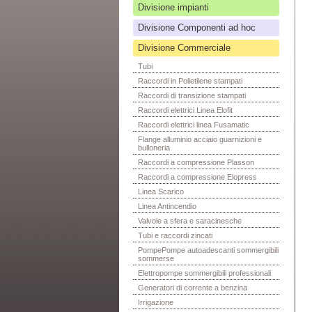
Divisione impianti
Divisione Componenti ad hoc
Divisione Commerciale
Tubi
Raccordi in Polietilene stampati
Raccordi di transizione stampati
Raccordi elettrici Linea Elofit
Raccordi elettrici linea Fusamatic
Flange alluminio acciaio guarnizioni e
bulloneria
Raccordi a compressione Plasson
Raccordi a compressione Elopress
Linea Scarico
Linea Antincendio
Valvole a sfera e saracinesche
Tubi e raccordi zincati
PompePompe autoadescanti sommergibili
sommerse
Elettropompe sommergibili professionali
Generatori di corrente a benzina
Irrigazione