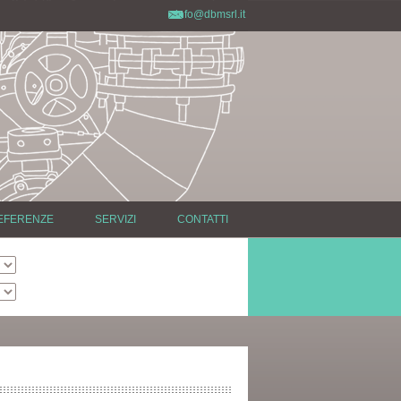
info@dbmsrl.it
EFERENZE
SERVIZI
CONTATTI