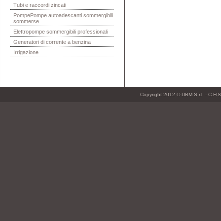
Tubi e raccordi zincati
PompePompe autoadescanti sommergibili
sommerse
Elettropompe sommergibili professionali
Generatori di corrente a benzina
Irrigazione
Copyright 2012 © DBM S.r.l. - C.