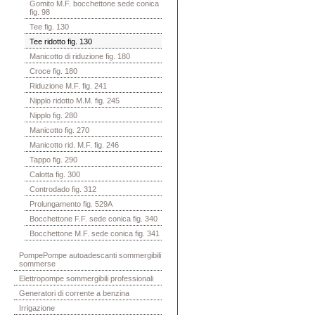
Gomito M.F. bocchettone sede conica
fig. 98
Tee fig. 130
Tee ridotto fig. 130
Manicotto di riduzione fig. 180
Croce fig. 180
Riduzione M.F. fig. 241
Nipplo ridotto M.M. fig. 245
Nipplo fig. 280
Manicotto fig. 270
Manicotto rid. M.F. fig. 246
Tappo fig. 290
Calotta fig. 300
Controdado fig. 312
Prolungamento fig. 529A
Bocchettone F.F. sede conica fig. 340
Bocchettone M.F. sede conica fig. 341
PompePompe autoadescanti sommergibili
sommerse
Elettropompe sommergibili professionali
Generatori di corrente a benzina
Irrigazione