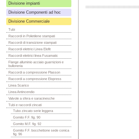
Divisione impianti
Divisione Componenti ad hoc
Divisione Commerciale
Tubi
Raccordi in Polietilene stampati
Raccordi di transizione stampati
Raccordi elettrici Linea Elofit
Raccordi elettrici linea Fusamatic
Flange alluminio acciaio guarnizioni e
bulloneria
Raccordi a compressione Plasson
Raccordi a compressione Elopress
Linea Scarico
Linea Antincendio
Valvole a sfera e saracinesche
Tubi e raccordi zincati
Tubo zincato serie leggera
Gomito F.F. fig. 90
Gomito M.F. fig. 92
Gomito F.F. bocchettone sede conica
fig. 96