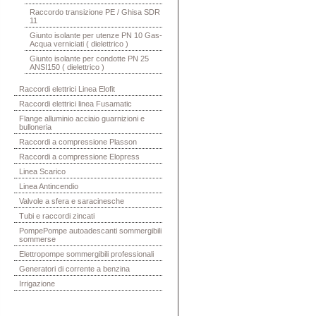
Raccordo transizione PE / Ghisa SDR
11
Giunto isolante per utenze PN 10 Gas-
Acqua verniciati ( dielettrico )
Giunto isolante per condotte PN 25
ANSI150 ( dielettrico )
Raccordi elettrici Linea Elofit
Raccordi elettrici linea Fusamatic
Flange alluminio acciaio guarnizioni e
bulloneria
Raccordi a compressione Plasson
Raccordi a compressione Elopress
Linea Scarico
Linea Antincendio
Valvole a sfera e saracinesche
Tubi e raccordi zincati
PompePompe autoadescanti sommergibili
sommerse
Elettropompe sommergibili professionali
Generatori di corrente a benzina
Irrigazione