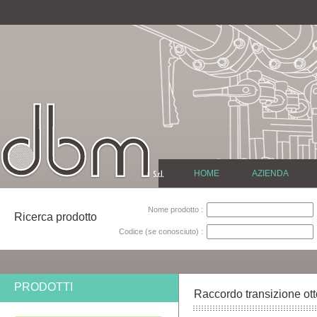
HOME
AZIENDA
Nome prodotto :
Ricerca prodotto
Codice (se conosciuto) :
PRODOTTI
Raccordo transizione ot