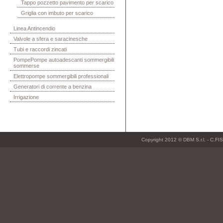
Tappo pozzetto pavimento per scarico
Griglia con imbuto per scarico
Linea Antincendio
Valvole a sfera e saracinesche
Tubi e raccordi zincati
PompePompe autoadescanti sommergibili
sommerse
Elettropompe sommergibili professionali
Generatori di corrente a benzina
Irrigazione
Copyright 2012 © DBM S.r.l. - C.