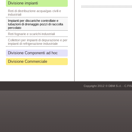
Divisione impianti
Reti di distribuzione acqua/gas civili e
industriali
Impianti per discariche controllate e
tubazioni di drenaggio pozzi di raccolta
percolato
Reti fognarie e scarichi industriali
Collettori per impianti di depurazione e per
impianti di refrigerazione industriale
Divisione Componenti ad hoc
Divisione Commerciale
Copyright 2012 © DBM S.r.l. - C.