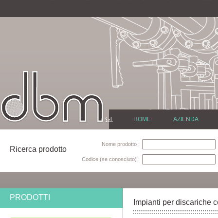
HOME
AZIENDA
Nome prodotto :
Ricerca prodotto
Codice (se conosciuto) :
PRODOTTI
Impianti per discariche c