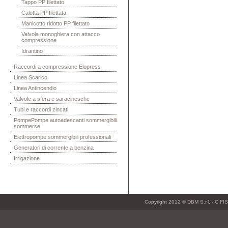
Tappo PP filettato
Calotta PP filettata
Manicotto ridotto PP filettato
Valvola monoghiera con attacco
compressione
Idrantino
Raccordi a compressione Elopress
Linea Scarico
Linea Antincendio
Valvole a sfera e saracinesche
Tubi e raccordi zincati
PompePompe autoadescanti sommergibili
sommerse
Elettropompe sommergibili professionali
Generatori di corrente a benzina
Irrigazione
Copyright 2012 © DBM S.r.l. - C.