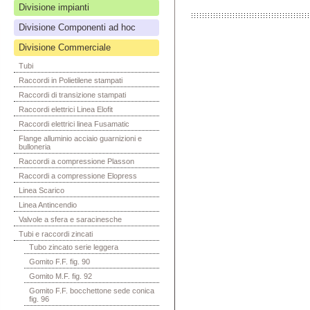
Divisione impianti
Divisione Componenti ad hoc
Divisione Commerciale
Tubi
Raccordi in Polietilene stampati
Raccordi di transizione stampati
Raccordi elettrici Linea Elofit
Raccordi elettrici linea Fusamatic
Flange alluminio acciaio guarnizioni e
bulloneria
Raccordi a compressione Plasson
Raccordi a compressione Elopress
Linea Scarico
Linea Antincendio
Valvole a sfera e saracinesche
Tubi e raccordi zincati
Tubo zincato serie leggera
Gomito F.F. fig. 90
Gomito M.F. fig. 92
Gomito F.F. bocchettone sede conica
fig. 96