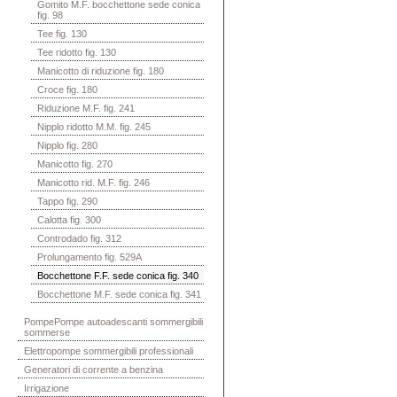
Gomito M.F. bocchettone sede conica
fig. 98
Tee fig. 130
Tee ridotto fig. 130
Manicotto di riduzione fig. 180
Croce fig. 180
Riduzione M.F. fig. 241
Nipplo ridotto M.M. fig. 245
Nipplo fig. 280
Manicotto fig. 270
Manicotto rid. M.F. fig. 246
Tappo fig. 290
Calotta fig. 300
Controdado fig. 312
Prolungamento fig. 529A
Bocchettone F.F. sede conica fig. 340
Bocchettone M.F. sede conica fig. 341
PompePompe autoadescanti sommergibili
sommerse
Elettropompe sommergibili professionali
Generatori di corrente a benzina
Irrigazione