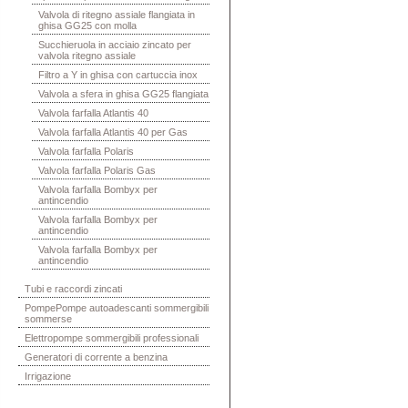
Valvola di ritegno assiale flangiata in
ghisa GG25 con molla
Succhieruola in acciaio zincato per
valvola ritegno assiale
Filtro a Y in ghisa con cartuccia inox
Valvola a sfera in ghisa GG25 flangiata
Valvola farfalla Atlantis 40
Valvola farfalla Atlantis 40 per Gas
Valvola farfalla Polaris
Valvola farfalla Polaris Gas
Valvola farfalla Bombyx per
antincendio
Valvola farfalla Bombyx per
antincendio
Valvola farfalla Bombyx per
antincendio
Tubi e raccordi zincati
PompePompe autoadescanti sommergibili
sommerse
Elettropompe sommergibili professionali
Generatori di corrente a benzina
Irrigazione