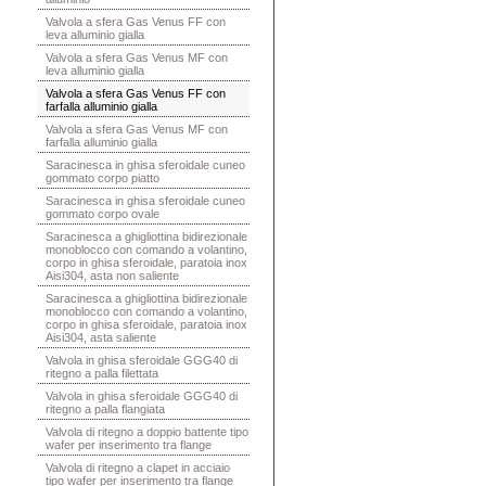
Valvola a sfera Gas Venus FF con
leva alluminio gialla
Valvola a sfera Gas Venus MF con
leva alluminio gialla
Valvola a sfera Gas Venus FF con
farfalla alluminio gialla
Valvola a sfera Gas Venus MF con
farfalla alluminio gialla
Saracinesca in ghisa sferoidale cuneo
gommato corpo piatto
Saracinesca in ghisa sferoidale cuneo
gommato corpo ovale
Saracinesca a ghigliottina bidirezionale
monoblocco con comando a volantino,
corpo in ghisa sferoidale, paratoia inox
Aisi304, asta non saliente
Saracinesca a ghigliottina bidirezionale
monoblocco con comando a volantino,
corpo in ghisa sferoidale, paratoia inox
Aisi304, asta saliente
Valvola in ghisa sferoidale GGG40 di
ritegno a palla filettata
Valvola in ghisa sferoidale GGG40 di
ritegno a palla flangiata
Valvola di ritegno a doppio battente tipo
wafer per inserimento tra flange
Valvola di ritegno a clapet in acciaio
tipo wafer per inserimento tra flange