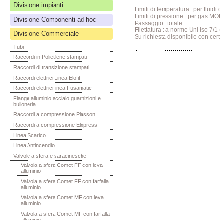
Divisione impianti
Limiti di temperatura : per flui
Limiti di pressione : per gas MO
Divisione Componenti ad hoc
Passaggio : totale
Filettatura : a norme Uni Iso 7/
Divisione Commerciale
Su richiesta disponibile con cert
Tubi
Raccordi in Polietilene stampati
Raccordi di transizione stampati
Raccordi elettrici Linea Elofit
Raccordi elettrici linea Fusamatic
Flange alluminio acciaio guarnizioni e
bulloneria
Raccordi a compressione Plasson
Raccordi a compressione Elopress
Linea Scarico
Linea Antincendio
Valvole a sfera e saracinesche
Valvola a sfera Comet FF con leva
alluminio
Valvola a sfera Comet FF con farfalla
alluminio
Valvola a sfera Comet MF con leva
alluminio
Valvola a sfera Comet MF con farfalla
alluminio