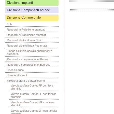
Divisione impianti
Divisione Componenti ad hoc
Divisione Commerciale
Tubi
Raccordi in Polietilene stampati
Raccordi di transizione stampati
Raccordi elettrici Linea Elofit
Raccordi elettrici linea Fusamatic
Flange alluminio acciaio guarnizioni e
bulloneria
Raccordi a compressione Plasson
Raccordi a compressione Elopress
Linea Scarico
Linea Antincendio
Valvole a sfera e saracinesche
Valvola a sfera Comet FF con leva
alluminio
Valvola a sfera Comet FF con farfalla
alluminio
Valvola a sfera Comet MF con leva
alluminio
Valvola a sfera Comet MF con farfalla
alluminio