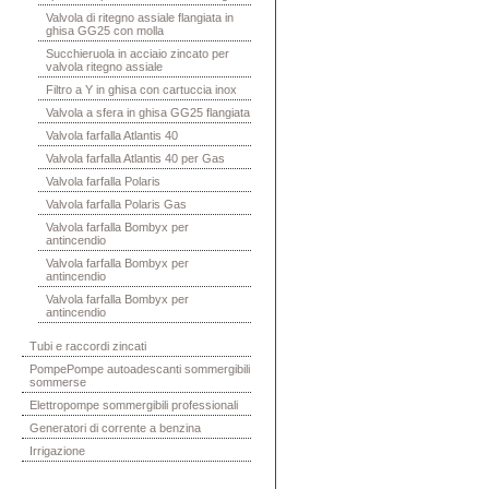
Valvola di ritegno assiale flangiata in
ghisa GG25 con molla
Succhieruola in acciaio zincato per
valvola ritegno assiale
Filtro a Y in ghisa con cartuccia inox
Valvola a sfera in ghisa GG25 flangiata
Valvola farfalla Atlantis 40
Valvola farfalla Atlantis 40 per Gas
Valvola farfalla Polaris
Valvola farfalla Polaris Gas
Valvola farfalla Bombyx per
antincendio
Valvola farfalla Bombyx per
antincendio
Valvola farfalla Bombyx per
antincendio
Tubi e raccordi zincati
PompePompe autoadescanti sommergibili
sommerse
Elettropompe sommergibili professionali
Generatori di corrente a benzina
Irrigazione