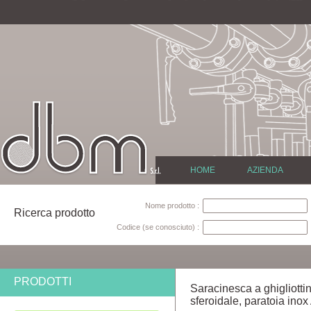
HOME
AZIENDA
Nome prodotto :
Ricerca prodotto
Codice (se conosciuto) :
PRODOTTI
Saracinesca a ghigliott
sferoidale, paratoia inox