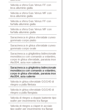
Valvola a sfera Gas Venus FF con
leva alluminio gialla
Valvola a sfera Gas Venus MF con
leva alluminio gialla
Valvola a sfera Gas Venus FF con
farfalla alluminio gialla
Valvola a sfera Gas Venus MF con
farfalla alluminio gialla
Saracinesca in ghisa sferoidale cuneo
gommato corpo piatto
Saracinesca in ghisa sferoidale cuneo
gommato corpo ovale
Saracinesca a ghigliottina bidirezionale
monoblocco con comando a volantino,
corpo in ghisa sferoidale, paratoia inox
Aisi304, asta non saliente
Saracinesca a ghigliottina bidirezionale
monoblocco con comando a volantino,
corpo in ghisa sferoidale, paratoia inox
Aisi304, asta saliente
Valvola in ghisa sferoidale GGG40 di
ritegno a palla filettata
Valvola in ghisa sferoidale GGG40 di
ritegno a palla flangiata
Valvola di ritegno a doppio battente tipo
wafer per inserimento tra flange
Valvola di ritegno a clapet in acciaio
tipo wafer per inserimento tra flange