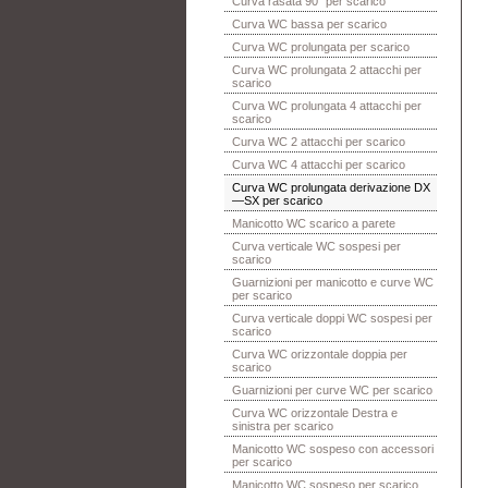
Curva rasata 90° per scarico
Curva WC bassa per scarico
Curva WC prolungata per scarico
Curva WC prolungata 2 attacchi per
scarico
Curva WC prolungata 4 attacchi per
scarico
Curva WC 2 attacchi per scarico
Curva WC 4 attacchi per scarico
Curva WC prolungata derivazione DX
—SX per scarico
Manicotto WC scarico a parete
Curva verticale WC sospesi per
scarico
Guarnizioni per manicotto e curve WC
per scarico
Curva verticale doppi WC sospesi per
scarico
Curva WC orizzontale doppia per
scarico
Guarnizioni per curve WC per scarico
Curva WC orizzontale Destra e
sinistra per scarico
Manicotto WC sospeso con accessori
per scarico
Manicotto WC sospeso per scarico