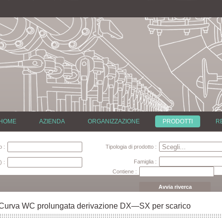
HOME
AZIENDA
ORGANIZZAZIONE
PRODOTTI
R
 :
Tipologia di prodotto :
Famiglia :
) :
Contiene :
Avvia riverca
Curva WC prolungata derivazione DX—SX per scarico