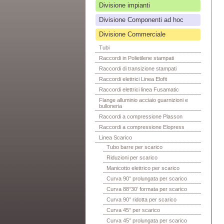
Divisione impianti
Divisione Componenti ad hoc
Divisione Commerciale
Tubi
Raccordi in Polietilene stampati
Raccordi di transizione stampati
Raccordi elettrici Linea Elofit
Raccordi elettrici linea Fusamatic
Flange alluminio acciaio guarnizioni e
bulloneria
Raccordi a compressione Plasson
Raccordi a compressione Elopress
Linea Scarico
Tubo barre per scarico
Riduzioni per scarico
Manicotto elettrico per scarico
Curva 90° prolungata per scarico
Curva 88°30’ formata per scarico
Curva 90° ridotta per scarico
Curva 45° per scarico
Curva 45° prolungata per scarico