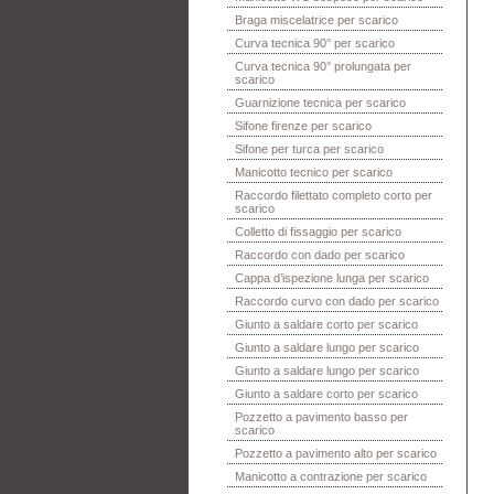
Braga miscelatrice per scarico
Curva tecnica 90° per scarico
Curva tecnica 90° prolungata per
scarico
Guarnizione tecnica per scarico
Sifone firenze per scarico
Sifone per turca per scarico
Manicotto tecnico per scarico
Raccordo filettato completo corto per
scarico
Colletto di fissaggio per scarico
Raccordo con dado per scarico
Cappa d’ispezione lunga per scarico
Raccordo curvo con dado per scarico
Giunto a saldare corto per scarico
Giunto a saldare lungo per scarico
Giunto a saldare lungo per scarico
Giunto a saldare corto per scarico
Pozzetto a pavimento basso per
scarico
Pozzetto a pavimento alto per scarico
Manicotto a contrazione per scarico