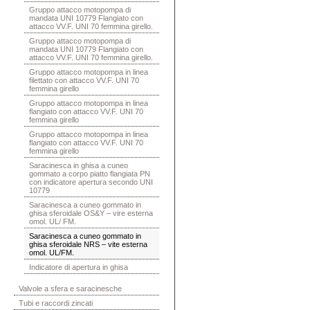
Gruppo attacco motopompa di
mandata UNI 10779 Flangiato con
attacco VV.F. UNI 70 femmina girello.
Gruppo attacco motopompa di
mandata UNI 10779 Flangiato con
attacco VV.F. UNI 70 femmina girello.
Gruppo attacco motopompa in linea
filettato con attacco VV.F. UNI 70
femmina girello
Gruppo attacco motopompa in linea
flangiato con attacco VV.F. UNI 70
femmina girello
Gruppo attacco motopompa in linea
flangiato con attacco VV.F. UNI 70
femmina girello
Saracinesca in ghisa a cuneo
gommato a corpo piatto flangiata PN
con indicatore apertura secondo UNI
10779
Saracinesca a cuneo gommato in
ghisa sferoidale OS&Y – vire esterna
omol. UL/ FM.
Saracinesca a cuneo gommato in
ghisa sferoidale NRS – vite esterna
omol. UL/FM.
Indicatore di apertura in ghisa
Valvole a sfera e saracinesche
Tubi e raccordi zincati