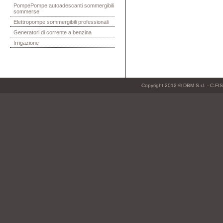
PompePompe autoadescanti sommergibili
sommerse
Elettropompe sommergibili professionali
Generatori di corrente a benzina
Irrigazione
Copyright 2012 © DBM S.r.l. - C.