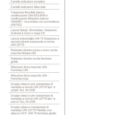
Cartello indicatore semplice
Cartello indicatore bifacciale
Tubazione flessibile bianca
certificazione UNI-EN14540 e
certificazione Ministero interno
UNI9487– raccordata con accordatura
UNI7422
Lancia Starjet -Brevettata– dotazione
di idranti a muro e naspi CE
Lancia Industrialjet UNI 70 Dotazione a
servizio idranti soprasuolo a norma
UNI 10779
Rubinetto idrante presa a muro uscita
maschio flettata UNI
Rubinetto idrante uscita femmina
girello
Riduzione fissa maschio UNI -
Femmina UNI
Riduzione fissa maschio UNI -
Femmina Gas
Gruppo attacco per autopompa di
mandata a norma UNI 10779 tipo “a
umido” ALL IN ONE
Gruppo attacco per autopompa di
mandata a norma UNI 10779 tipo “a
secco” ALL IN ONE
Gruppo attacco motopompa di
mandata UNI 10779 Filettato con
attacco VV.F. UNI 70 femmina girello.