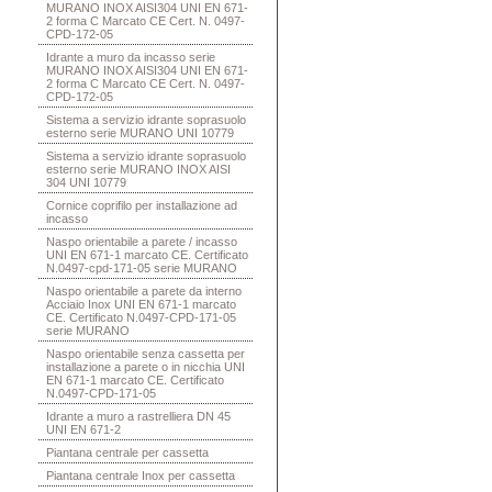
MURANO INOX AISI304 UNI EN 671-
2 forma C Marcato CE Cert. N. 0497-
CPD-172-05
Idrante a muro da incasso serie
MURANO INOX AISI304 UNI EN 671-
2 forma C Marcato CE Cert. N. 0497-
CPD-172-05
Sistema a servizio idrante soprasuolo
esterno serie MURANO UNI 10779
Sistema a servizio idrante soprasuolo
esterno serie MURANO INOX AISI
304 UNI 10779
Cornice coprifilo per installazione ad
incasso
Naspo orientabile a parete / incasso
UNI EN 671-1 marcato CE. Certificato
N.0497-cpd-171-05 serie MURANO
Naspo orientabile a parete da interno
Acciaio Inox UNI EN 671-1 marcato
CE. Certificato N.0497-CPD-171-05
serie MURANO
Naspo orientabile senza cassetta per
installazione a parete o in nicchia UNI
EN 671-1 marcato CE. Certificato
N.0497-CPD-171-05
Idrante a muro a rastrelliera DN 45
UNI EN 671-2
Piantana centrale per cassetta
Piantana centrale Inox per cassetta