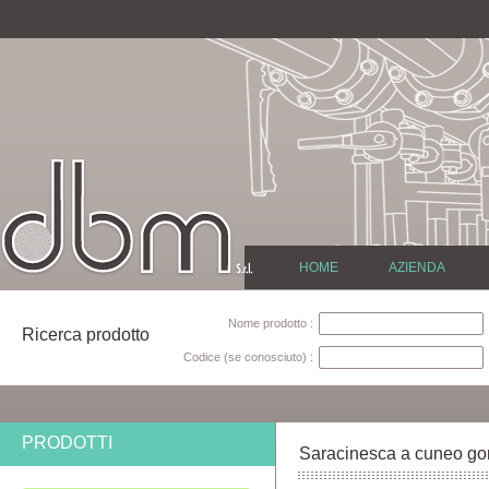
HOME
AZIENDA
Nome prodotto :
Ricerca prodotto
Codice (se conosciuto) :
PRODOTTI
Saracinesca a cuneo gom