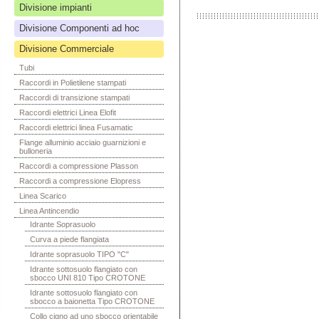
Divisione impianti
Divisione Componenti ad hoc
Divisione Commerciale
Tubi
Raccordi in Polietilene stampati
Raccordi di transizione stampati
Raccordi elettrici Linea Elofit
Raccordi elettrici linea Fusamatic
Flange alluminio acciaio guarnizioni e
bulloneria
Raccordi a compressione Plasson
Raccordi a compressione Elopress
Linea Scarico
Linea Antincendio
Idrante Soprasuolo
Curva a piede flangiata
Idrante soprasuolo TIPO "C"
Idrante sottosuolo flangiato con
sbocco UNI 810 Tipo CROTONE
Idrante sottosuolo flangiato con
sbocco a baionetta Tipo CROTONE
Collo cigno ad uno sbocco orientabile