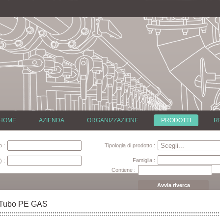
HOME
AZIENDA
ORGANIZZAZIONE
PRODOTTI
R
 :
Tipologia di prodotto :
Famiglia :
) :
Contiene :
Avvia riverca
Tubo PE GAS