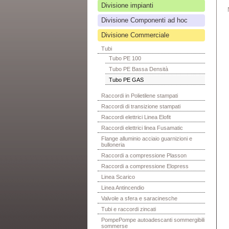
Divisione impianti
Divisione Componenti ad hoc
Divisione Commerciale
Tubi
Tubo PE 100
Tubo PE Bassa Densità
Tubo PE GAS
Raccordi in Polietilene stampati
Raccordi di transizione stampati
Raccordi elettrici Linea Elofit
Raccordi elettrici linea Fusamatic
Flange alluminio acciaio guarnizioni e
bulloneria
Raccordi a compressione Plasson
Raccordi a compressione Elopress
Linea Scarico
Linea Antincendio
Valvole a sfera e saracinesche
Tubi e raccordi zincati
PompePompe autoadescanti sommergibili
sommerse