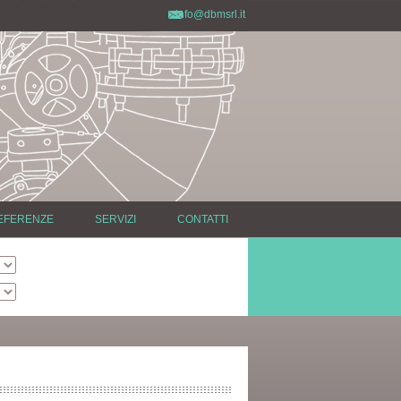
info@dbmsrl.it
EFERENZE
SERVIZI
CONTATTI