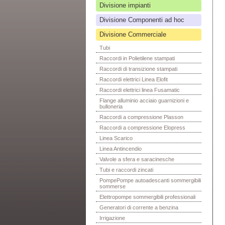
Divisione impianti
Divisione Componenti ad hoc
Divisione Commerciale
Tubi
Raccordi in Polietilene stampati
Raccordi di transizione stampati
Raccordi elettrici Linea Elofit
Raccordi elettrici linea Fusamatic
Flange alluminio acciaio guarnizioni e
bulloneria
Raccordi a compressione Plasson
Raccordi a compressione Elopress
Linea Scarico
Linea Antincendio
Valvole a sfera e saracinesche
Tubi e raccordi zincati
PompePompe autoadescanti sommergibili
sommerse
Elettropompe sommergibili professionali
Generatori di corrente a benzina
Irrigazione