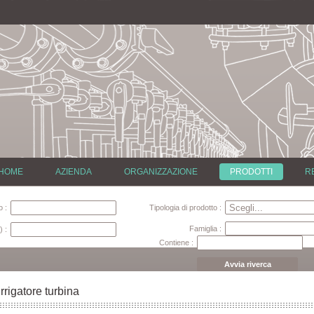
HOME
AZIENDA
ORGANIZZAZIONE
PRODOTTI
R
 :
Tipologia di prodotto :
Famiglia :
) :
Contiene :
Avvia riverca
Irrigatore turbina