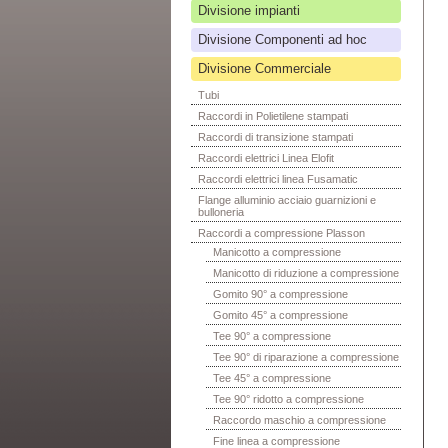
Divisione impianti
Divisione Componenti ad hoc
Divisione Commerciale
Tubi
Raccordi in Polietilene stampati
Raccordi di transizione stampati
Raccordi elettrici Linea Elofit
Raccordi elettrici linea Fusamatic
Flange alluminio acciaio guarnizioni e
bulloneria
Raccordi a compressione Plasson
Manicotto a compressione
Manicotto di riduzione a compressione
Gomito 90° a compressione
Gomito 45° a compressione
Tee 90° a compressione
Tee 90° di riparazione a compressione
Tee 45° a compressione
Tee 90° ridotto a compressione
Raccordo maschio a compressione
Fine linea a compressione