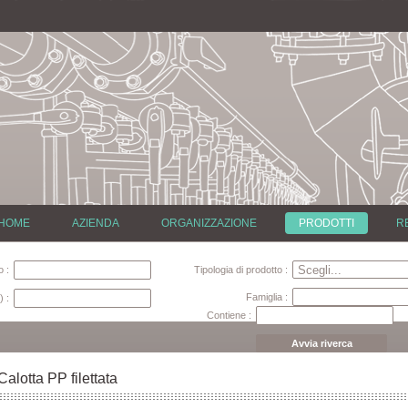
HOME
AZIENDA
ORGANIZZAZIONE
PRODOTTI
R
 :
Tipologia di prodotto :
Famiglia :
) :
Contiene :
Avvia riverca
Calotta PP filettata