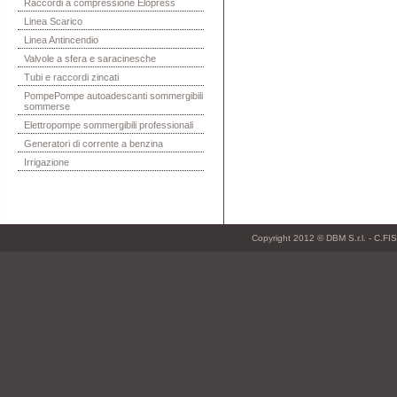
Raccordi a compressione Elopress
Linea Scarico
Linea Antincendio
Valvole a sfera e saracinesche
Tubi e raccordi zincati
PompePompe autoadescanti sommergibili
sommerse
Elettropompe sommergibili professionali
Generatori di corrente a benzina
Irrigazione
Copyright 2012 © DBM S.r.l. - C.