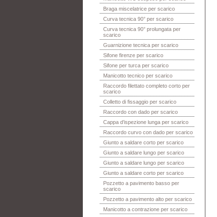
Braga miscelatrice per scarico
Curva tecnica 90° per scarico
Curva tecnica 90° prolungata per
scarico
Guarnizione tecnica per scarico
Sifone firenze per scarico
Sifone per turca per scarico
Manicotto tecnico per scarico
Raccordo filettato completo corto per
scarico
Colletto di fissaggio per scarico
Raccordo con dado per scarico
Cappa d’ispezione lunga per scarico
Raccordo curvo con dado per scarico
Giunto a saldare corto per scarico
Giunto a saldare lungo per scarico
Giunto a saldare lungo per scarico
Giunto a saldare corto per scarico
Pozzetto a pavimento basso per
scarico
Pozzetto a pavimento alto per scarico
Manicotto a contrazione per scarico