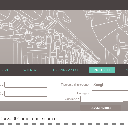
HOME
AZIENDA
ORGANIZZAZIONE
PRODOTTI
R
 :
Tipologia di prodotto :
Famiglia :
) :
Contiene :
Avvia riverca
Curva 90° ridotta per scarico