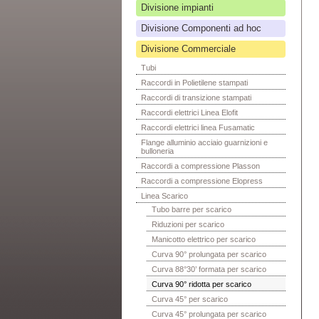
Divisione impianti
Divisione Componenti ad hoc
Divisione Commerciale
Tubi
Raccordi in Polietilene stampati
Raccordi di transizione stampati
Raccordi elettrici Linea Elofit
Raccordi elettrici linea Fusamatic
Flange alluminio acciaio guarnizioni e
bulloneria
Raccordi a compressione Plasson
Raccordi a compressione Elopress
Linea Scarico
Tubo barre per scarico
Riduzioni per scarico
Manicotto elettrico per scarico
Curva 90° prolungata per scarico
Curva 88°30’ formata per scarico
Curva 90° ridotta per scarico
Curva 45° per scarico
Curva 45° prolungata per scarico