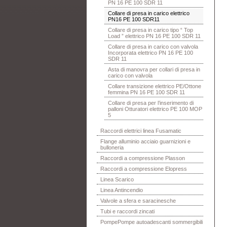
PN 16 PE 100 SDR 11
Collare di presa in carico elettrico
PN16 PE 100 SDR11
Collare di presa in carico tipo “ Top
Load ” elettrico PN 16 PE 100 SDR 11
Collare di presa in carico con valvola
Incorporata elettrico PN 16 PE 100
SDR 11
Asta di manovra per collari di presa in
carico con valvola
Collare transizione elettrico PE/Ottone
femmina PN 16 PE 100 SDR 11
Collare di presa per l’inserimento di
palloni Otturatori elettrico PE 100 MOP
5
Raccordi elettrici linea Fusamatic
Flange alluminio acciaio guarnizioni e
bulloneria
Raccordi a compressione Plasson
Raccordi a compressione Elopress
Linea Scarico
Linea Antincendio
Valvole a sfera e saracinesche
Tubi e raccordi zincati
PompePompe autoadescanti sommergibili