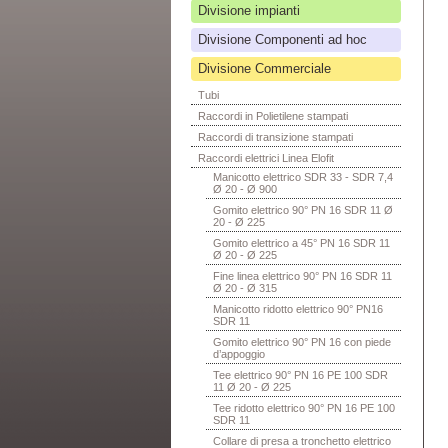
Divisione impianti
Divisione Componenti ad hoc
Divisione Commerciale
Tubi
Raccordi in Polietilene stampati
Raccordi di transizione stampati
Raccordi elettrici Linea Elofit
Manicotto elettrico SDR 33 - SDR 7,4
Ø 20 - Ø 900
Gomito elettrico 90° PN 16 SDR 11 Ø
20 - Ø 225
Gomito elettrico a 45° PN 16 SDR 11
Ø 20 - Ø 225
Fine linea elettrico 90° PN 16 SDR 11
Ø 20 - Ø 315
Manicotto ridotto elettrico 90° PN16
SDR 11
Gomito elettrico 90° PN 16 con piede
d’appoggio
Tee elettrico 90° PN 16 PE 100 SDR
11 Ø 20 - Ø 225
Tee ridotto elettrico 90° PN 16 PE 100
SDR 11
Collare di presa a tronchetto elettrico