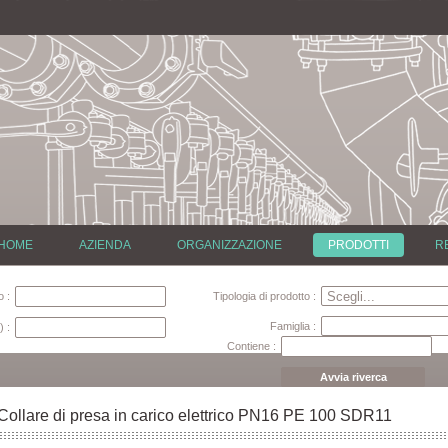
HOME
AZIENDA
ORGANIZZAZIONE
PRODOTTI
R
 :
Tipologia di prodotto :
Famiglia :
) :
Contiene :
Avvia riverca
Collare di presa in carico elettrico PN16 PE 100 SDR11