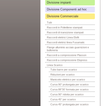
Divisione impianti
Divisione Componenti ad hoc
Divisione Commerciale
Tubi
Raccordi in Polietilene stampati
Raccordi di transizione stampati
Raccordi elettrici Linea Elofit
Raccordi elettrici linea Fusamatic
Flange alluminio acciaio guarnizioni e
bulloneria
Raccordi a compressione Plasson
Raccordi a compressione Elopress
Linea Scarico
Tubo barre per scarico
Riduzioni per scarico
Manicotto elettrico per scarico
Curva 90° prolungata per scarico
Curva 88°30’ formata per scarico
Curva 90° ridotta per scarico
Curva 45° per scarico
Curva 45° prolungata per scarico