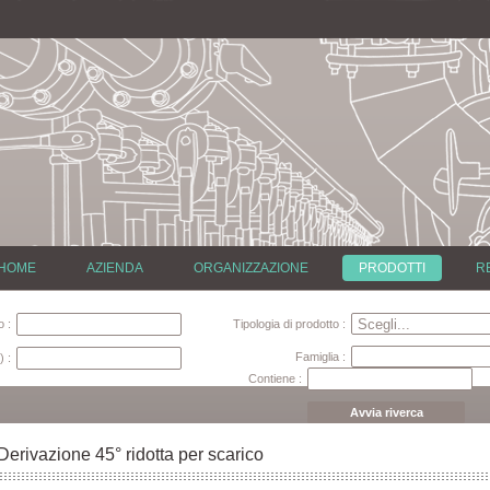
HOME
AZIENDA
ORGANIZZAZIONE
PRODOTTI
R
 :
Tipologia di prodotto :
Famiglia :
) :
Contiene :
Avvia riverca
Derivazione 45° ridotta per scarico