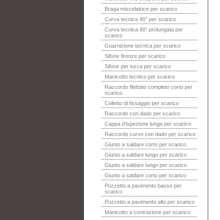
Braga miscelatrice per scarico
Curva tecnica 90° per scarico
Curva tecnica 90° prolungata per
scarico
Guarnizione tecnica per scarico
Sifone firenze per scarico
Sifone per turca per scarico
Manicotto tecnico per scarico
Raccordo filettato completo corto per
scarico
Colletto di fissaggio per scarico
Raccordo con dado per scarico
Cappa d’ispezione lunga per scarico
Raccordo curvo con dado per scarico
Giunto a saldare corto per scarico
Giunto a saldare lungo per scarico
Giunto a saldare lungo per scarico
Giunto a saldare corto per scarico
Pozzetto a pavimento basso per
scarico
Pozzetto a pavimento alto per scarico
Manicotto a contrazione per scarico