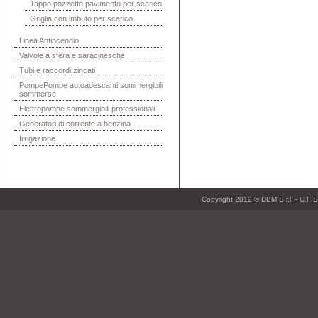
Tappo pozzetto pavimento per scarico
Griglia con imbuto per scarico
Linea Antincendio
Valvole a sfera e saracinesche
Tubi e raccordi zincati
PompePompe autoadescanti sommergibili
sommerse
Elettropompe sommergibili professionali
Generatori di corrente a benzina
Irrigazione
Copyright 2012 © DBM S.r.l. - C.