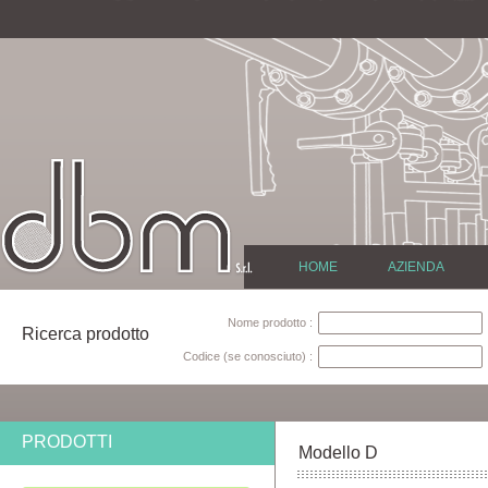
HOME
AZIENDA
Nome prodotto :
Ricerca prodotto
Codice (se conosciuto) :
PRODOTTI
Modello D