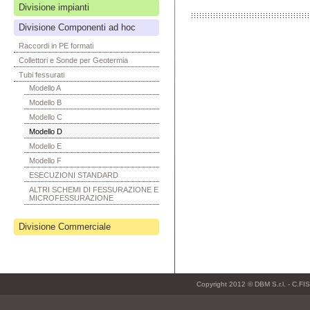
Divisione impianti
Divisione Componenti ad hoc
Raccordi in PE formati
Collettori e Sonde per Geotermia
Tubi fessurati
Modello A
Modello B
Modello C
Modello D
Modello E
Modello F
ESECUZIONI STANDARD
ALTRI SCHEMI DI FESSURAZIONE E
MICROFESSURAZIONE
Divisione Commerciale
Copyright 2012 © DBM S.r.l. - C.