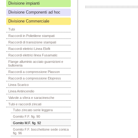
Divisione impianti
Divisione Componenti ad hoc
Divisione Commerciale
Tubi
Raccordi in Polietilene stampati
Raccordi di transizione stampati
Raccordi elettrici Linea Elofit
Raccordi elettrici linea Fusamatic
Flange alluminio acciaio guarnizioni e
bulloneria
Raccordi a compressione Plasson
Raccordi a compressione Elopress
Linea Scarico
Linea Antincendio
Valvole a sfera e saracinesche
Tubi e raccordi zincati
Tubo zincato serie leggera
Gomito F.F. fig. 90
Gomito M.F. fig. 92
Gomito F.F. bocchettone sede conica
fig. 96