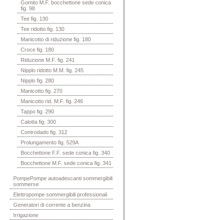
Gomito M.F. bocchettone sede conica
fig. 98
Tee fig. 130
Tee ridotto fig. 130
Manicotto di riduzione fig. 180
Croce fig. 180
Riduzione M.F. fig. 241
Nipplo ridotto M.M. fig. 245
Nipplo fig. 280
Manicotto fig. 270
Manicotto rid. M.F. fig. 246
Tappo fig. 290
Calotta fig. 300
Controdado fig. 312
Prolungamento fig. 529A
Bocchettone F.F. sede conica fig. 340
Bocchettone M.F. sede conica fig. 341
PompePompe autoadescanti sommergibili
sommerse
Elettropompe sommergibili professionali
Generatori di corrente a benzina
Irrigazione