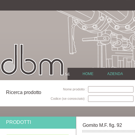
HOME
AZIENDA
Nome prodotto :
Ricerca prodotto
Codice (se conosciuto) :
PRODOTTI
Gomito M.F. fig. 92