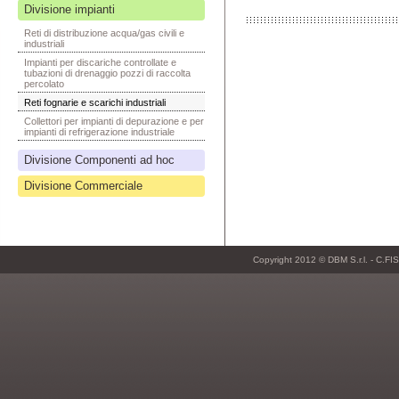
Divisione impianti
Reti di distribuzione acqua/gas civili e
industriali
Impianti per discariche controllate e
tubazioni di drenaggio pozzi di raccolta
percolato
Reti fognarie e scarichi industriali
Collettori per impianti di depurazione e per
impianti di refrigerazione industriale
Divisione Componenti ad hoc
Divisione Commerciale
Copyright 2012 © DBM S.r.l. - C.