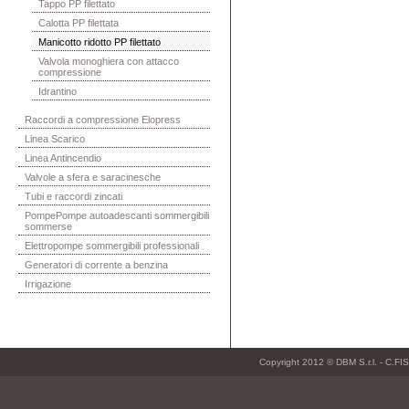
Tappo PP filettato
Calotta PP filettata
Manicotto ridotto PP filettato
Valvola monoghiera con attacco
compressione
Idrantino
Raccordi a compressione Elopress
Linea Scarico
Linea Antincendio
Valvole a sfera e saracinesche
Tubi e raccordi zincati
PompePompe autoadescanti sommergibili
sommerse
Elettropompe sommergibili professionali
Generatori di corrente a benzina
Irrigazione
Copyright 2012 © DBM S.r.l. - C.