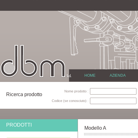
HOME
AZIENDA
Nome prodotto :
Ricerca prodotto
Codice (se conosciuto) :
PRODOTTI
Modello A