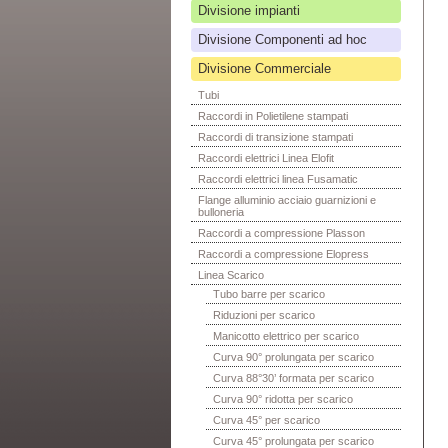
Divisione impianti
Divisione Componenti ad hoc
Divisione Commerciale
Tubi
Raccordi in Polietilene stampati
Raccordi di transizione stampati
Raccordi elettrici Linea Elofit
Raccordi elettrici linea Fusamatic
Flange alluminio acciaio guarnizioni e
bulloneria
Raccordi a compressione Plasson
Raccordi a compressione Elopress
Linea Scarico
Tubo barre per scarico
Riduzioni per scarico
Manicotto elettrico per scarico
Curva 90° prolungata per scarico
Curva 88°30’ formata per scarico
Curva 90° ridotta per scarico
Curva 45° per scarico
Curva 45° prolungata per scarico