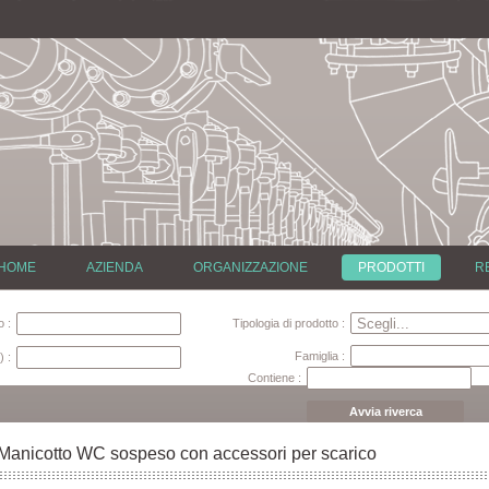
HOME
AZIENDA
ORGANIZZAZIONE
PRODOTTI
R
 :
Tipologia di prodotto :
Famiglia :
) :
Contiene :
Avvia riverca
Manicotto WC sospeso con accessori per scarico