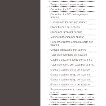
Braga miscelatrice per scarico
Curva tecnica 90° per scarico
Curva tecnica 90° prolungata per
scarico
Guarnizione tecnica per scarico
Sifone firenze per scarico
Sifone per turca per scarico
Manicotto tecnico per scarico
Raccordo filettato completo corto per
scarico
Colletto di fissaggio per scarico
Raccordo con dado per scarico
Cappa d’ispezione lunga per scarico
Raccordo curvo con dado per scarico
Giunto a saldare corto per scarico
Giunto a saldare lungo per scarico
Giunto a saldare lungo per scarico
Giunto a saldare corto per scarico
Pozzetto a pavimento basso per
scarico
Pozzetto a pavimento alto per scarico
Manicotto a contrazione per scarico