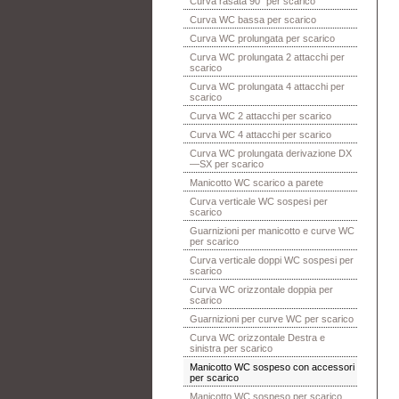
Curva rasata 90° per scarico
Curva WC bassa per scarico
Curva WC prolungata per scarico
Curva WC prolungata 2 attacchi per
scarico
Curva WC prolungata 4 attacchi per
scarico
Curva WC 2 attacchi per scarico
Curva WC 4 attacchi per scarico
Curva WC prolungata derivazione DX
—SX per scarico
Manicotto WC scarico a parete
Curva verticale WC sospesi per
scarico
Guarnizioni per manicotto e curve WC
per scarico
Curva verticale doppi WC sospesi per
scarico
Curva WC orizzontale doppia per
scarico
Guarnizioni per curve WC per scarico
Curva WC orizzontale Destra e
sinistra per scarico
Manicotto WC sospeso con accessori
per scarico
Manicotto WC sospeso per scarico